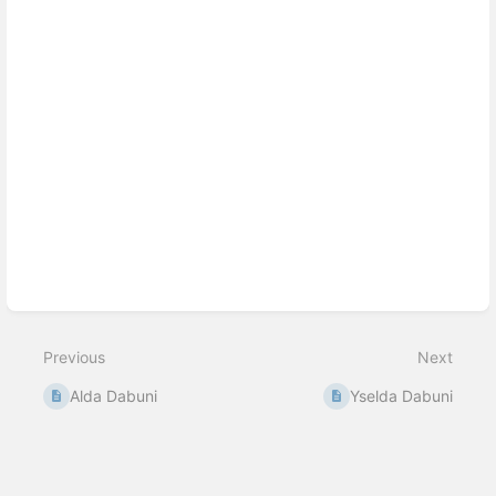
Enter
section
select
mode
Previous
Next
Alda Dabuni
Yselda Dabuni